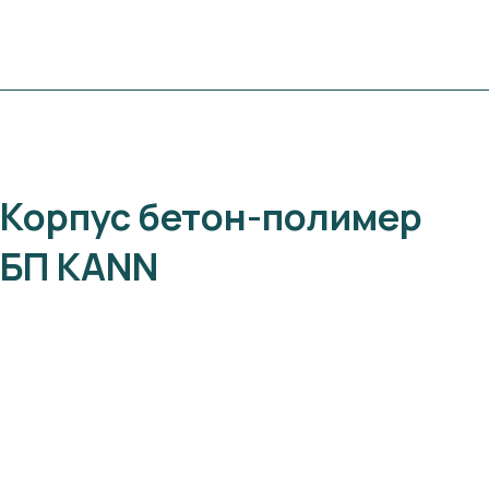
Корпус
бетон-полимер
БП KANN